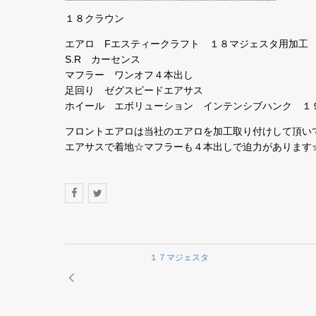
１８クラウン
エアロ Fエスティークラフト １８マジェスタ用加工
S.R カーセンス
マフラー ワンオフ４本出し
足回り ゼグスピードエアサス
ホイール エボリューション インテンシブハンク １
フロントエアロは当社のエアロを加工取り付けして頂い
エアサスで着地☆マフラーも４本出しで迫力があります
１７マジェスタ